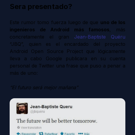
Sera presentado?
Este rumor tomo fuerza luego de que
uno de los
ingenieros de Android más famosos
, más
concretamente el gran
J
ean-Baptiste Quéru
“JBQ”, quien es el encardado del proyecto
Android Open Source Project que lógicamente
lleva a cabo Google publicara en su cuenta
personal de Twitter una frase que puso a penar a
más de uno:
“El futuro será mejor mañana”