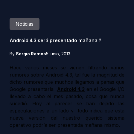
Noticias
Android 4.3 será presentado mañana ?
By
Sergio Ramos
5 junio, 2013
Hace varios meses se vienen filtrando varios
rumores sobre Android 4.3, tal fue la magnitud de
dicho rumores que muchos llegamos a penas que
Google presentaría
Android 4.3
en el Google I/O
llevado a cabo el mes pasado, cosa que nunca
sucedió. Hoy al parecer se han dejado las
especulaciones a un lado y todo indica que esta
nueva versión del nuestro querido sistema
operativo podría ser presentada mañana mismo.