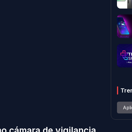
Tre
Apl
o cámara de vigilancia