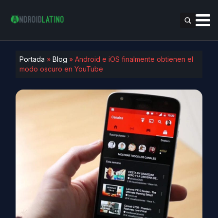
Portada
»
Blog
»
Android e iOS finalmente obtienen el
modo oscuro en YouTube