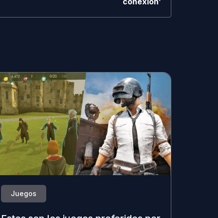
conexión’
Juegos