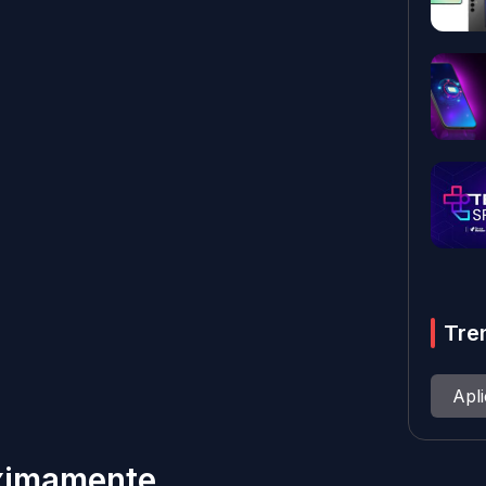
Tre
Apl
óximamente