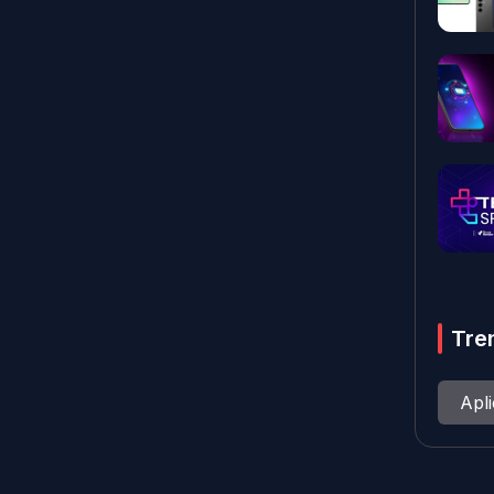
Tre
Apl