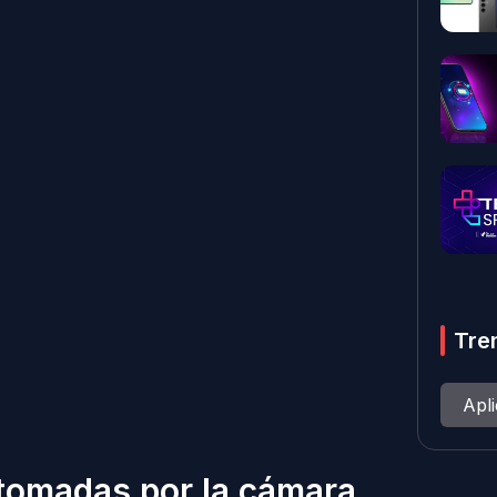
Tre
Apl
 tomadas por la cámara