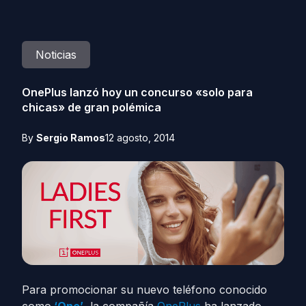
Noticias
OnePlus lanzó hoy un concurso «solo para
chicas» de gran polémica
By
Sergio Ramos
12 agosto, 2014
Para promocionar su nuevo teléfono conocido
como
‘One’
, la compañía
OnePlus
ha lanzado