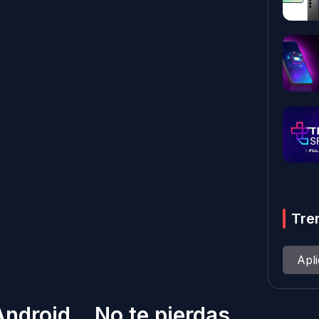
Tre
Apl
Android… No te pierdas