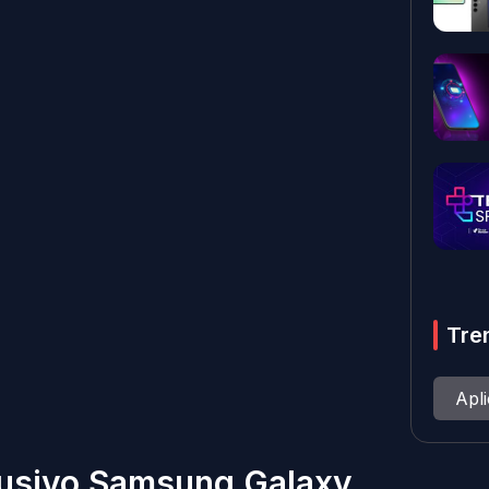
Tre
Apl
clusivo Samsung Galaxy