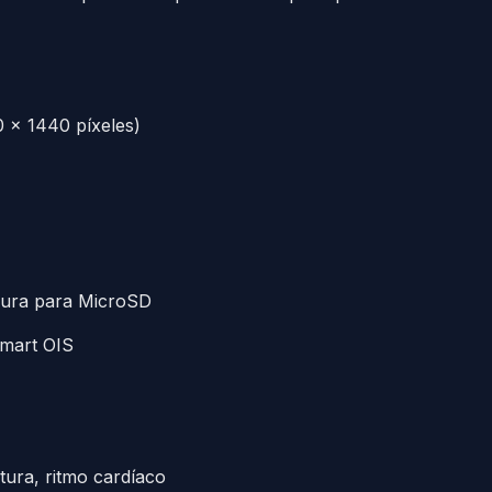
 x 1440 píxeles)
nura para MicroSD
Smart OIS
tura, ritmo cardíaco