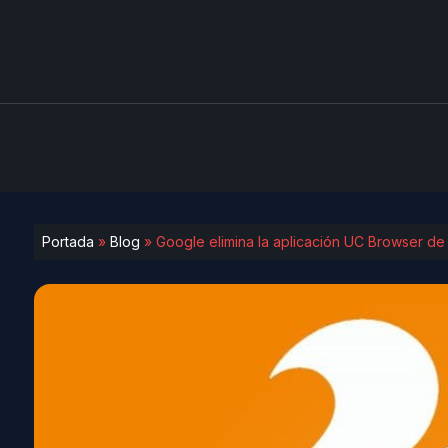
Portada
»
Blog
»
Google elimina la aplicación UC Browser de 