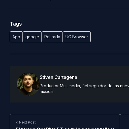
Tags
App
google
Retirada
UC Browser
Stiven Cartagena
Productor Multimedia, fiel seguidor de las nue
música.
< Next Post