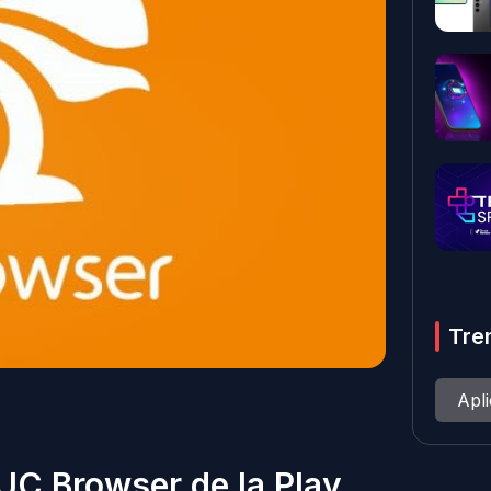
Tre
Apl
 UC Browser de la Play