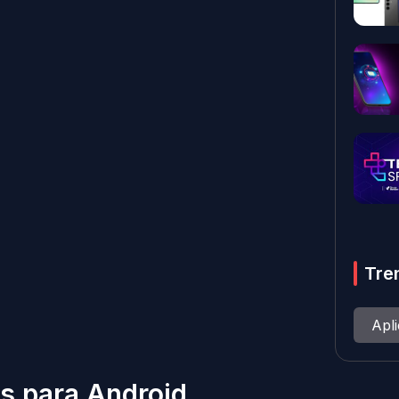
Tre
Apl
s para Android