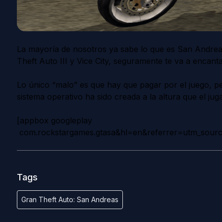
La mayoría de nosotros ya sabe lo que es San Andreas.
Theft Auto III y Vice City, seguramente te va a encan
Lo único “malo” es que hay que pagar por el juego, pe
sistema operativo ha sido creada a la altura que el ju
[appbox googleplay
com.rockstargames.gtasa&hl=en&referrer=utm_s
Tags
Gran Theft Auto: San Andreas