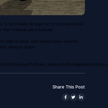
 Si disfrutaste de jugar en tu consola Grand
tar San Andreas para Android.
ro vale la pena, está versión para nuestro
gador siempre desea
ource%3DPlayboard%26utm_medium%3DWidgetWeb%26utm_
Share This Post