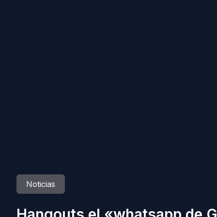
Noticias
Hangouts el «whatsapp de G