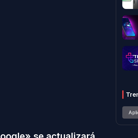
Tre
Apl
oogle» se actualizará