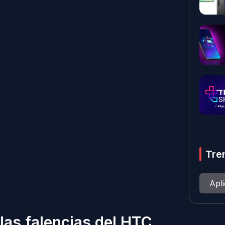
Tre
Apl
 las falencias del HTC