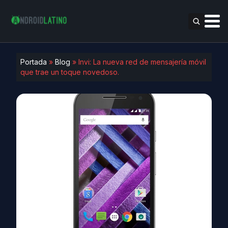
Portada
»
Blog
»
Invi: La nueva red de mensajería móvil
que trae un toque novedoso.