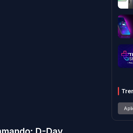
Tre
Apl
ommando: D-Day