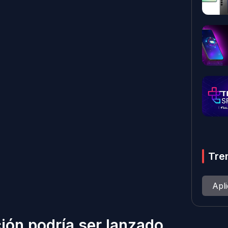
Tre
Apl
ión podría ser lanzado