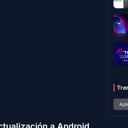
Tre
Apl
ctualización a Android