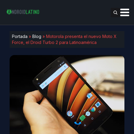
Portada
»
Blog
»
Motorola presenta el nuevo Moto X
Force, el Droid Turbo 2 para Latinoamérica