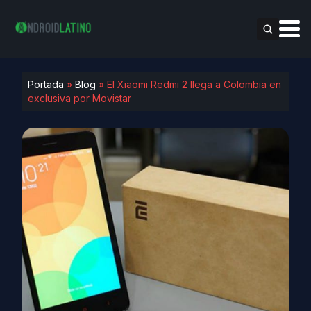
Portada
»
Blog
»
El Xiaomi Redmi 2 llega a Colombia en
exclusiva por Movistar