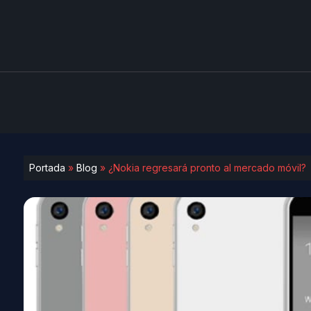
Portada
»
Blog
»
¿Nokia regresará pronto al mercado móvil?