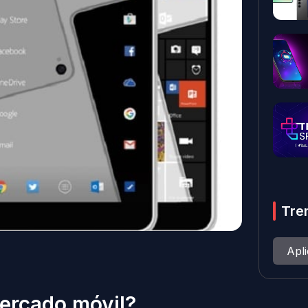
Tre
Apl
mercado móvil?