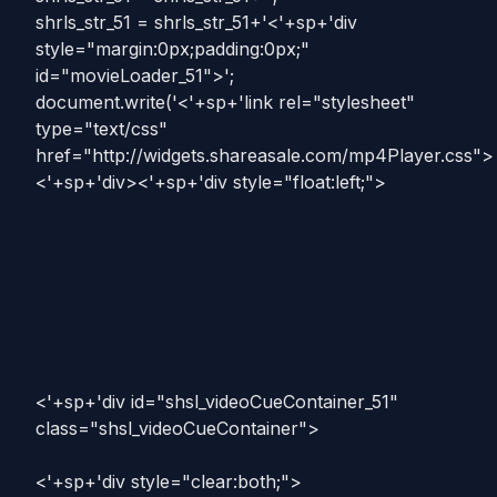
shrls_str_51 = shrls_str_51+'<'+sp+'div
style="margin:0px;padding:0px;"
id="movieLoader_51">';
document.write('<'+sp+'link rel="stylesheet"
type="text/css"
href="http://widgets.shareasale.com/mp4Player.css">
<'+sp+'div><'+sp+'div style="float:left;">
<'+sp+'div id="shsl_videoCueContainer_51"
class="shsl_videoCueContainer">
<'+sp+'div style="clear:both;">