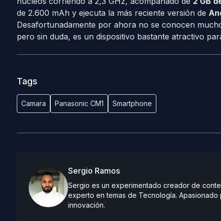
núcleos corriendo a 2,3 GHz, acompañado de
2 GB d
de 2.600 mAh y ejecuta la más reciente versión de
And
Desafortunadamente por ahora no se conocen muchos 
pero sin duda, es un dispositivo bastante atractivo par
Tags
Camara
Panasonic CM1
Smartphone
Sergio Ramos
Sergio es un experimentado creador de conteni
experto en temas de Tecnología. Apasionado po
innovación.