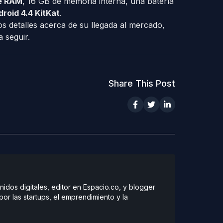
e RAM
, 16 GB de memoria interna, una batería
roid 4.4 KitKat
.
detalles acerca de su llegada al mercado,
a seguir.
Share This Post
dos digitales, editor en Espacio.co, y blogger
r las startups, el emprendimiento y la