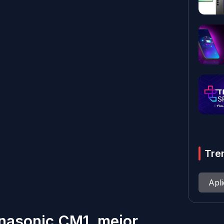
Tre
Apl
nasonic CM1, mejor