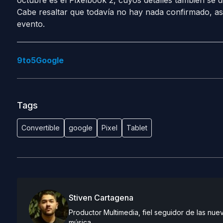
octubre es el Pixelbook 2, cuyos detalles también se 
Cabe resaltar que todavía no hay nada confirmado, as
evento.
9to5Google
Tags
Convertible
google
Pixel
Tablet
Stiven Cartagena
Productor Multimedia, fiel seguidor de las nue
música.