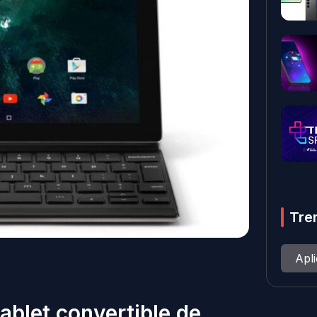
Tre
Apl
 tablet convertible de