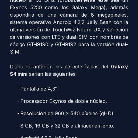
núcleo a 1.6 GHz (probablemente este sea un
Exynos 5250 como los Galaxy Mega), además
dispondría de una cámara de 8 megapíxeles,
sistema operativo Android 4.2.2 Jelly Bean con la
última versión de TouchWiz Naure UX y variación
de versiones con LTE y dual-SIM con nombres de
código GT-i9190 y GT-i9192 para la versión dual-
SIM.
Dicho lo anterior, las características del
Galaxy
S4 mini
serian las siguientes:
Pantalla de 4,3″.
Procesador Exynos de doble núcleo.
Resolución de 960 x 540 píxeles (qHD).
8 GB, 16 GB y 32 GB a almacenamiento.