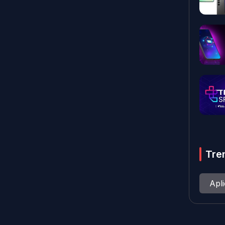
Tre
Apl