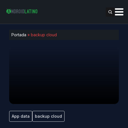
Portada
»
backup cloud
App data
backup cloud