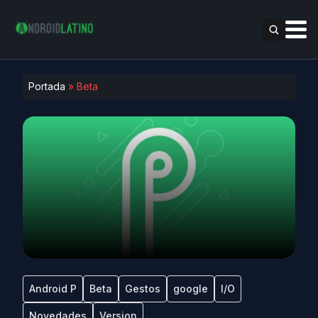
Portada
»
Beta
Android P
Beta
Gestos
google
I/O
Novedades
Version