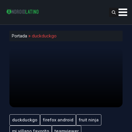
Portada
»
duckduckgo
duckduckgo
firefox android
fruit ninja
mi villano favorito
teamviewer