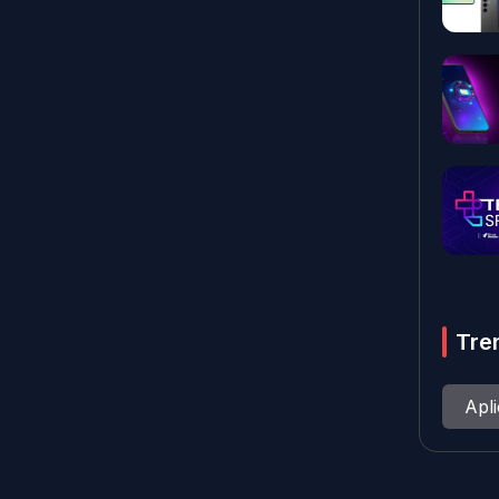
Tre
Apl