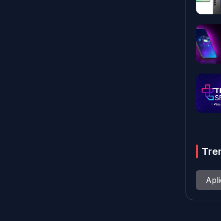
Tre
Apl