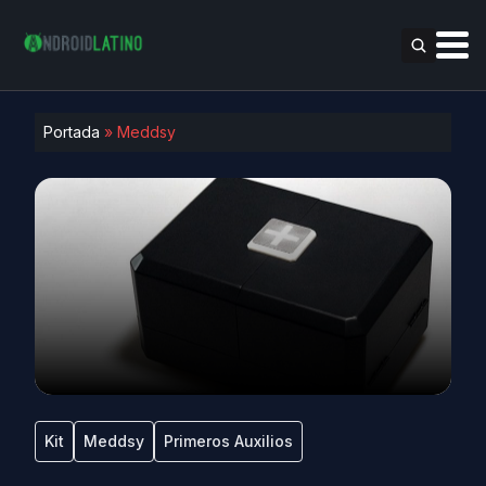
Portada
»
Meddsy
Kit
Meddsy
Primeros Auxilios