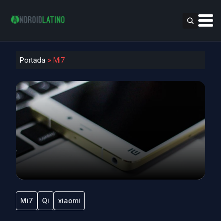
Portada
»
Mi7
Mi7
Qi
xiaomi