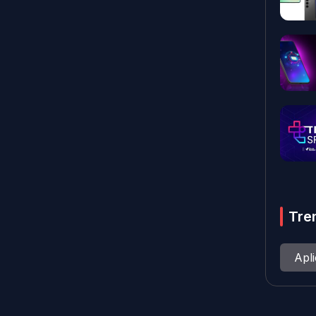
Tre
Apl