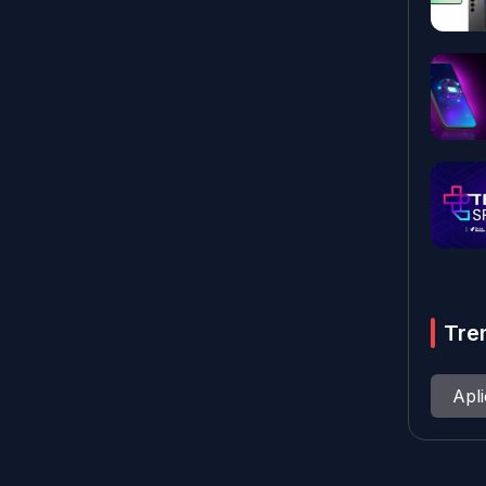
Tre
Apl