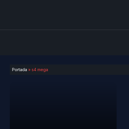
Portada
»
s4 mega