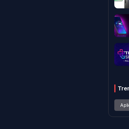
Tre
Apl