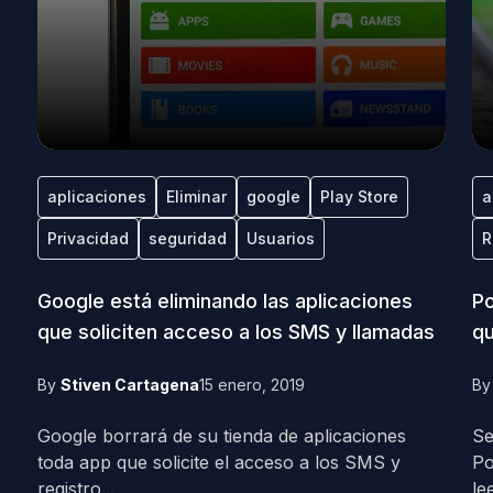
aplicaciones
Eliminar
google
Play Store
a
Privacidad
seguridad
Usuarios
R
Google está eliminando las aplicaciones
Po
que soliciten acceso a los SMS y llamadas
qu
By
Stiven Cartagena
15 enero, 2019
B
Google borrará de su tienda de aplicaciones
Se
toda app que solicite el acceso a los SMS y
Po
registro...
lee