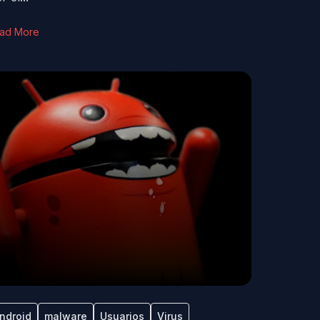
ad More
ndroid
malware
Usuarios
Virus