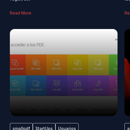
Read More
Re
smallpdf
StartUps
Usuarios
a