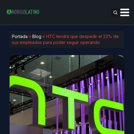
Portada
»
Blog
»
HTC tendrá que despedir el 23% de
sus empleados para poder seguir operando