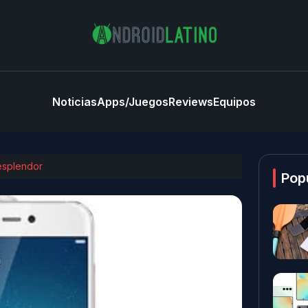
Noticias
Apps/Juegos
Reviews
Equipos
 esplendor
Pop