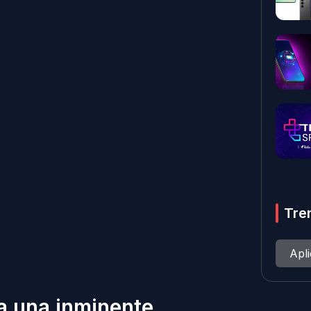
Tre
Apl
 una inminente