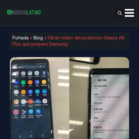
Portada
»
Blog
»
Filtran video del poderoso Galaxy A8
Plus que prepara Samsung