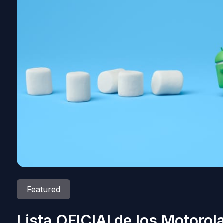
Featured
Lista OFICIAl de los Motorol