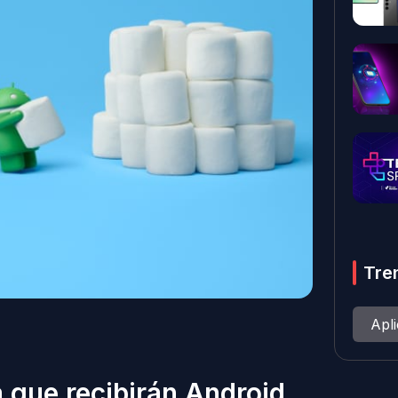
Tre
Apl
a que recibirán Android