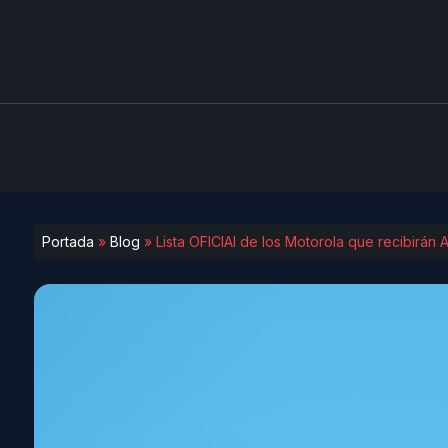
Portada
»
Blog
»
Lista OFICIAl de los Motorola que recibirán