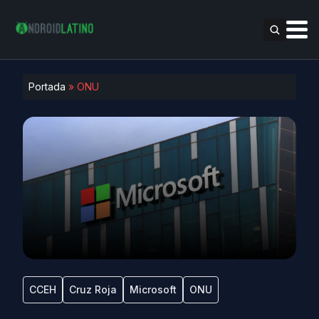
Portada
»
ONU
CCEH
Cruz Roja
Microsoft
ONU