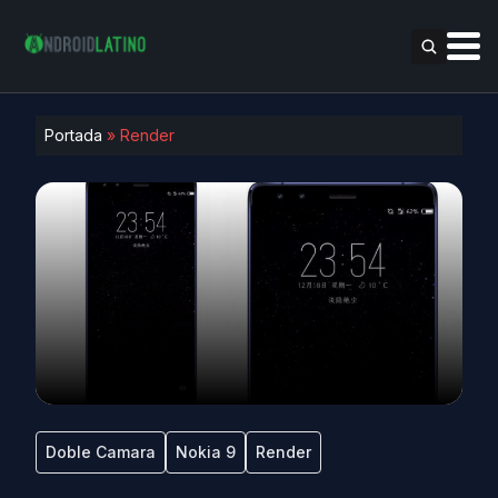
Portada
»
Render
Doble Camara
Nokia 9
Render